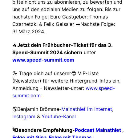
bitte nicht uns zu abonnieren, zu bewerten und
uns auf den sozialen Medien zu folgen. Bis zur
nächsten Folge! Eure Gastgeber: Thomas
Czarnetzki & Felix Geissler ➡️Nächste Folge:
31.März 2024.
🔥
Jetzt dein Frühbucher-Ticket für das 3.
Speed-Summit 2024 sichern
unter
www.speed-summit.com
🎯 Trage dich auf unserer😎 VIP-Liste
(Newsletter) für weitere Hintergrund-Infos ein.
Anmeldung - Newsletter-unter:
www.speed-
summit.com
🌎Benjamin Brömme-
Mainathlet im Internet
,
Instagram
&
Youtube-Kanal
🎙️
Besondere Empfehlung-
Podcast Mainathlet
,
Folge mit Gina
,
Folge mit Thomas